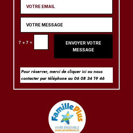
=
7 + 7
ENVOYER VOTRE
MESSAGE
Pour réserver, merci de
cliquer ici
ou nous
contacter par téléphone au 06 08 34 19 46