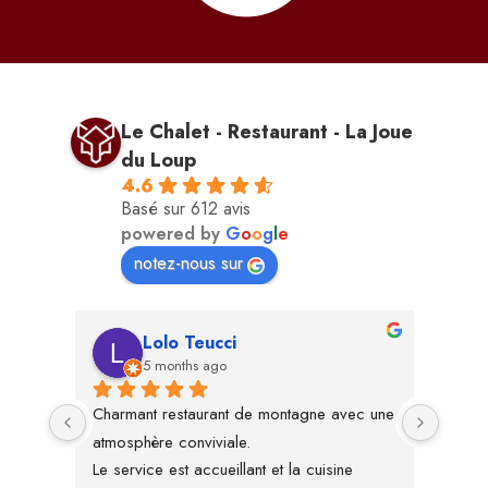
Le Chalet - Restaurant - La Joue
du Loup
4.6
Basé sur 612 avis
powered by
G
o
o
g
l
e
notez-nous sur
Lolo Teucci
5 months ago
ns 
Charmant restaurant de montagne avec une 
Nous 
ois 
atmosphère conviviale.
super
r la 
Le service est accueillant et la cuisine 
très s