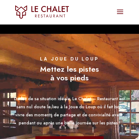
Lecteur
vidéo
LA JOUE DU LOUP
Mettez les pistes
à vos pieds
Du fait de sa situation idéale, Le Chalet – Restaurant est
sans nul doute le lieu à la Joue du Loup où il fait bon
vivre des moments de partage et de convivialité avant,
pendant ou après une belle journée sur les pistes !